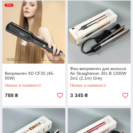
Фен-випрямляч для волосся
Випрямляч XO CF25 (45-
Air Straightener J01-B 1200W
65W)
2in1 (2,1m) Grey
Немає в наявності
Немає в наявності
788
3 345
₴
₴