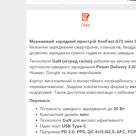
Опис
Мережевий зарядний пристрій AceFast A73 mini
безпечне заряджання смартфонів, планшетів, бездро
дозволяє заряджати сумісні гаджети значно швидше, 
Технологія
GaN (нітрид галію)
забезпечує високу ен
протоколи швидкого заряджання
Power Delivery 3.0
Huawei, Google та інших виробників.
Корпус виготовлений із вогнестійкого полікарбонату,
перевантаженню. Завдяки компактному формату
mi
подорожей. Також доступна комплектація з кабелем
Переваги:
Потужність швидкого заряджання до
20 Вт
.
Компактний дизайн
mini
.
Технологія
GaN
для високої ефективності.
Один порт
USB Type-C
.
Підтримка
PD 3.0, PPS, QC 4+/3.0/2.0, AFC, FC