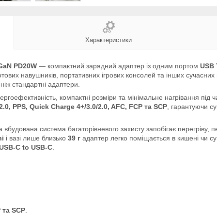
Характеристики
 GaN PD20W
— компактний зарядний адаптер із одним портом
USB 
тових навушників, портативних ігрових консолей та інших сучасних
ніж стандартні адаптери.
ергоефективність, компактні розміри та мінімальне нагрівання під ч
/2.0, PPS, Quick Charge 4+/3.0/2.0, AFC, FCP та SCP
, гарантуючи су
 а вбудована система багаторівневого захисту запобігає перегріву, 
ni
і вазі лише близько
39 г
адаптер легко поміщається в кишені чи су
USB-C to USB-C
.
P та SCP
.