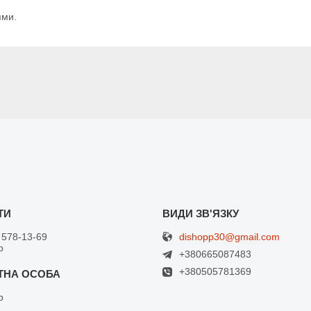
ями.
dishopp30@gmail.com
 578-13-69
р
+380665087483
+380505781369
р