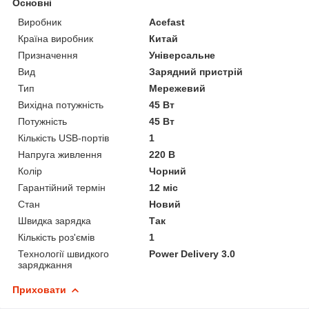
Основні
Виробник
Acefast
Країна виробник
Китай
Призначення
Універсальне
Вид
Зарядний пристрій
Тип
Мережевий
Вихідна потужність
45 Вт
Потужність
45 Вт
Кількість USB-портів
1
Напруга живлення
220 В
Колір
Чорний
Гарантійний термін
12 міс
Стан
Новий
Швидка зарядка
Так
Кількість роз'ємів
1
Технології швидкого
Power Delivery 3.0
заряджання
Приховати