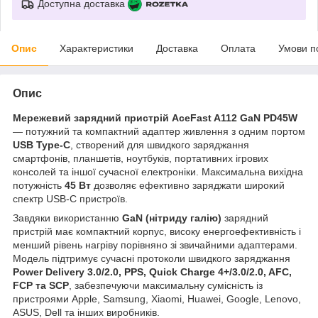
Доступна доставка
Опис
Характеристики
Доставка
Оплата
Умови п
Опис
Мережевий зарядний пристрій AceFast A112 GaN PD45W
— потужний та компактний адаптер живлення з одним портом
USB Type-C
, створений для швидкого заряджання
смартфонів, планшетів, ноутбуків, портативних ігрових
консолей та іншої сучасної електроніки. Максимальна вихідна
потужність
45 Вт
дозволяє ефективно заряджати широкий
спектр USB-C пристроїв.
Завдяки використанню
GaN (нітриду галію)
зарядний
пристрій має компактний корпус, високу енергоефективність і
менший рівень нагріву порівняно зі звичайними адаптерами.
Модель підтримує сучасні протоколи швидкого заряджання
Power Delivery 3.0/2.0, PPS, Quick Charge 4+/3.0/2.0, AFC,
FCP та SCP
, забезпечуючи максимальну сумісність із
пристроями Apple, Samsung, Xiaomi, Huawei, Google, Lenovo,
ASUS, Dell та інших виробників.