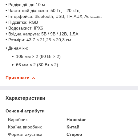
• Радіус дії: до 10 м
• Частотний діапазон: 50 Гц – 20 кГц
• Інтерфейси: Bluetooth, USB, TF, AUX, Auracast
• Підсвітка: RGB
• Водозахист: IPX6
• Вхідна напруга: 5В / 9В / 12В, 1.5А
• Розміри: 43,7 × 21,25 × 20,3 см
• Динаміки:
105 мм × 2 (80 Вт × 2)
66 мм × 2 (30 Вт × 2)
Приховати
Характеристики
Основні атрибути
Виробник
Hopestar
Країна виробник
Китай
Формат акустики
Стерео