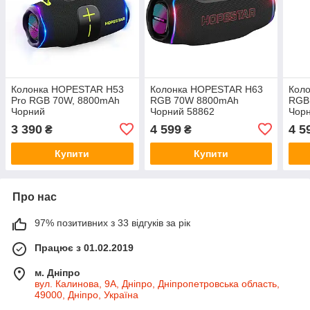
Колонка HOPESTAR H53
Колонка HOPESTAR H63
Кол
Pro RGB 70W, 8800mAh
RGB 70W 8800mAh
RGB
Чорний
Чорний 58862
Чор
3 390
4 599
4 5
₴
₴
Купити
Купити
Про нас
97% позитивних з 33 відгуків за рік
Працює з 01.02.2019
м. Дніпро
вул. Калинова, 9А, Дніпро, Дніпропетровська область,
49000, Дніпро, Україна