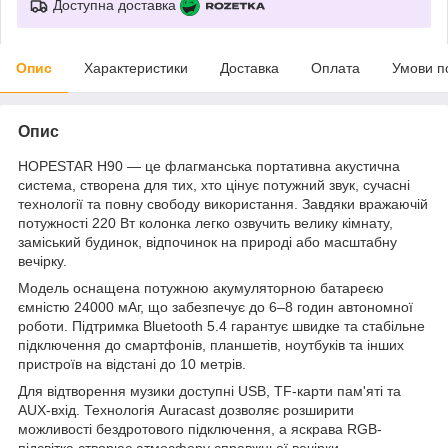
Доступна доставка
Опис
Характеристики
Доставка
Оплата
Умови п
Опис
HOPESTAR H90 — це флагманська портативна акустична
система, створена для тих, хто цінує потужний звук, сучасні
технології та повну свободу використання. Завдяки вражаючій
потужності 220 Вт колонка легко озвучить велику кімнату,
заміський будинок, відпочинок на природі або масштабну
вечірку.
Модель оснащена потужною акумуляторною батареєю
ємністю 24000 мАг, що забезпечує до 6–8 годин автономної
роботи. Підтримка Bluetooth 5.4 гарантує швидке та стабільне
підключення до смартфонів, планшетів, ноутбуків та інших
пристроїв на відстані до 10 метрів.
Для відтворення музики доступні USB, TF-карти пам'яті та
AUX-вхід. Технологія Auracast дозволяє розширити
можливості бездротового підключення, а яскрава RGB-
підсвітка створює атмосферу справжньої вечірки.