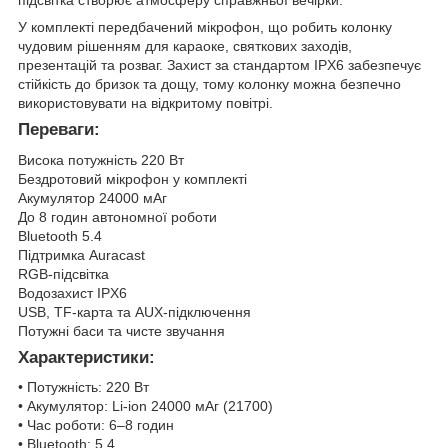
У комплекті передбачений мікрофон, що робить колонку
чудовим рішенням для караоке, святкових заходів,
презентацій та розваг. Захист за стандартом IPX6 забезпечує
стійкість до бризок та дощу, тому колонку можна безпечно
використовувати на відкритому повітрі.
Переваги:
Висока потужність 220 Вт
Бездротовий мікрофон у комплекті
Акумулятор 24000 мАг
До 8 годин автономної роботи
Bluetooth 5.4
Підтримка Auracast
RGB-підсвітка
Водозахист IPX6
USB, TF-карта та AUX-підключення
Потужні баси та чисте звучання
Характеристики:
• Потужність: 220 Вт
• Акумулятор: Li-ion 24000 мАг (21700)
• Час роботи: 6–8 годин
• Bluetooth: 5.4