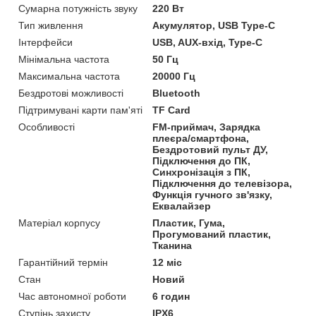
Сумарна потужність звуку
220 Вт
Тип живлення
Акумулятор, USB Type-C
Інтерфейси
USB, AUX-вхід, Type-C
Мінімальна частота
50 Гц
Максимальна частота
20000 Гц
Бездротові можливості
Bluetooth
Підтримувані карти пам'яті
TF Card
Особливості
FM-приймач, Зарядка
плеєра/смартфона,
Бездротовий пульт ДУ,
Підключення до ПК,
Синхронізація з ПК,
Підключення до телевізора,
Функція гучного зв'язку,
Еквалайзер
Матеріал корпусу
Пластик, Гума,
Прогумований пластик,
Тканина
Гарантійний термін
12 міс
Стан
Новий
Час автономної роботи
6 годин
Ступінь захисту
IPX6