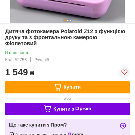
Дитяча фотокамера Polaroid Z12 з функцією
друку та з фронтальною камерою
Фіолетовий
В наявності
Код: 52756
Роздріб
1 549
₴
Купити
або
Купити з
Що таке купити з Пром?
Замовлення під захистом