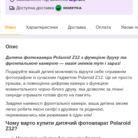
Доступна доставка
Опис
Характеристики
Доставка
Оплата
Умови п
Опис
Дитяча фотокамера Polaroid Z12 з функцією друку та
фронтальною камерою — магія знімків тут і зараз!
Подаруйте вашій дитині можливість відчути себе справжнім
фотографом із сучасним ґаджетом Polaroid Z12. Це не просто
іграшка, а повноцінна цифрова камера з функцією
моментального чорно-білого друку, яка дозволяє за лічені
секунди отримати готове фото на пам'ять.
Завдяки наявності фронтальної камери, ваша дитина зможе
легко робити якісні селфі з друзями та родиною,
перемикаючись між режимами в один клік!
Чому варто купити дитячий фотоапарат Polaroid
Z12?
Моментальний друк без чорнила: Камера