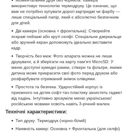
використовує технологію термодруку. Це означає, що
вам не потрібно купувати дорогі картриджі чи фарбу —
лише спеціальний папір, який є абсолютно безпечним
для дітей.
Дві камери (основна + фронтальна): Створюйте
яскраві пейзажі або круті селфі. Спеціальне дзеркальце
або зручний екран допоможуть ідеально виставити
кадр.
Творчість без меж: Фото апарата можна не лише
друкувати, а й зберігати на карту пам'яті MicroSD. У
меню доступні кумедні рамки, стікери та фільтри, якими
дитина може прикрасити свої фото перед друком або
розфарбувати отриманий знімок олівцями.
Простота та безпека: Ударостійкий корпус із
приємного на дотик софт-тач пластику захистить гаджет
від падінь. Інтуїтивно зрозуміле меню українською/
російською мовами освоїть навіть 3-річний малюк.
Технічні характеристики:
Тип друку: Термодрук (чорно-білий)
Наявність камер: Основна + Фронтальна (для селфі)