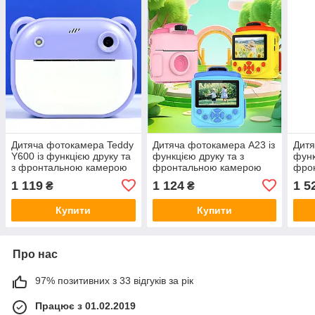
Дитяча фотокамера Teddy
Дитяча фотокамера A23 із
Дитя
Y600 із функцією друку та
функцією друку та з
функ
з фронтальною камерою
фронтальною камерою
фро
Рожевий
1 119
1 124
1 5
₴
₴
Купити
Купити
Про нас
97% позитивних з 33 відгуків за рік
Працює з 01.02.2019