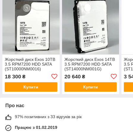
Жорсткий диск Exos 10TB
Жорсткий диск Exos 14TB
Жорс
3.5 RPM7200 HDD SATA
3.5 RPM7200 HDD SATA
3.5
(ST10000NM0016)
(ST14000NM001G)
(ST
18 300
20 640
3 5
₴
₴
Купити
Купити
Про нас
97% позитивних з 33 відгуків за рік
Працює з 01.02.2019