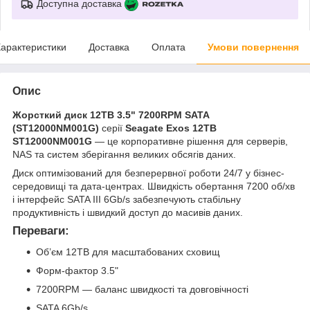
Доступна доставка
арактеристики
Доставка
Оплата
Умови повернення
Опис
Жорсткий диск 12TB 3.5" 7200RPM SATA
(ST12000NM001G)
серії
Seagate Exos 12TB
ST12000NM001G
— це корпоративне рішення для серверів,
NAS та систем зберігання великих обсягів даних.
Диск оптимізований для безперервної роботи 24/7 у бізнес-
середовищі та дата-центрах. Швидкість обертання 7200 об/хв
і інтерфейс SATA III 6Gb/s забезпечують стабільну
продуктивність і швидкий доступ до масивів даних.
Переваги:
Об’єм 12TB для масштабованих сховищ
Форм-фактор 3.5"
7200RPM — баланс швидкості та довговічності
SATA 6Gb/s