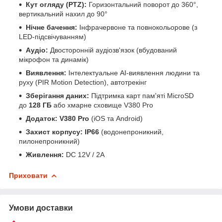
Кут огляду (PTZ):
Горизонтальний поворот до 360°,
вертикальний нахил до 90°
Нічне бачення:
Інфрачервоне та повнокольорове (з
LED-підсвічуванням)
Аудіо:
Двосторонній аудіозв'язок (вбудований
мікрофон та динамік)
Виявлення:
Інтелектуальне AI-виявлення людини та
руху (PIR Motion Detection), автотрекінг
Зберігання даних:
Підтримка карт пам'яті MicroSD
до
128 ГБ
або хмарне сховище V380 Pro
Додаток:
V380 Pro
(iOS та Android)
Захист корпусу:
IP66
(водонепроникний,
пилонепроникний)
Живлення:
DC 12V / 2A
Приховати
Умови доставки