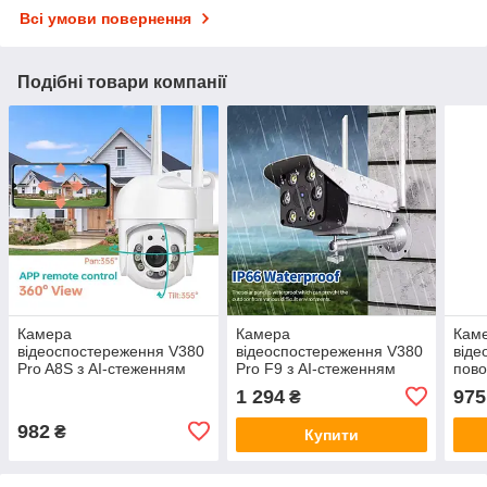
Всі умови повернення
Подібні товари компанії
Камера
Камера
Кам
відеоспостереження V380
відеоспостереження V380
віде
Pro A8S з AI-стеженням
Pro F9 з AI-стеженням
пово
(WiFi, 1080P, 2MP)
(WiFi, 1080P, 2MР)
AI-с
1 294
975
₴
2Mp,
982
₴
Купити