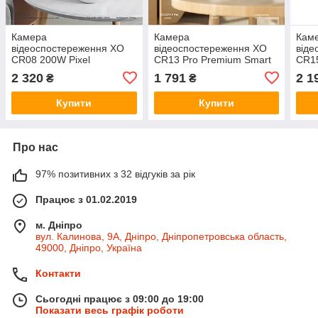
Камера
Камера
Кам
відеоспостереження XO
відеоспостереження XO
віде
CR08 200W Pixel
CR13 Pro Premium Smart
CR15
двостороння з функцією
500W Pixel
Zoom
2 320
1 791
2 1
₴
₴
відеодзвінка
(2.4G+Bluetooth, 8W)
(Wi-F
(2.4G+Bluetooth)
2.4G
Купити
Купити
Про нас
97% позитивних з 32 відгуків за рік
Працює з 01.02.2019
м. Дніпро
вул. Калинова, 9А, Дніпро, Дніпропетровська область,
49000, Дніпро, Україна
Контакти
Сьогодні працює з 09:00 до 19:00
Показати весь графік роботи