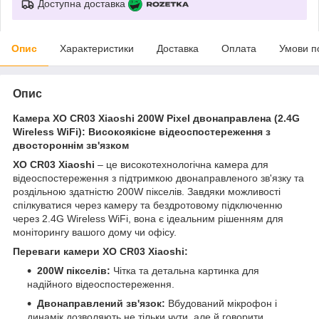
Доступна доставка
Опис
Характеристики
Доставка
Оплата
Умови п
Опис
Камера XO CR03 Xiaoshi 200W Pixel двонаправлена (2.4G
Wireless WiFi): Високоякісне відеоспостереження з
двостороннім зв'язком
XO CR03 Xiaoshi
– це високотехнологічна камера для
відеоспостереження з підтримкою двонаправленого зв'язку та
роздільною здатністю 200W пікселів. Завдяки можливості
спілкуватися через камеру та бездротовому підключенню
через 2.4G Wireless WiFi, вона є ідеальним рішенням для
моніторингу вашого дому чи офісу.
Переваги камери XO CR03 Xiaoshi:
200W пікселів:
Чітка та детальна картинка для
надійного відеоспостереження.
Двонаправлений зв'язок:
Вбудований мікрофон і
динамік дозволяють не тільки чути, але й говорити