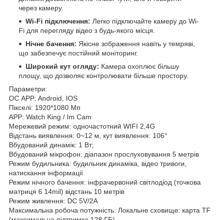
через камеру.
Wi-Fi підключення:
Легко підключайте камеру до Wi-
Fi для перегляду відео з будь-якого місця.
Нічне бачення:
Якісне зображення навіть у темряві,
що забезпечує постійний моніторинг.
Широкий кут огляду:
Камера охоплює більшу
площу, що дозволяє контролювати більше простору.
Параметри:
ОС APP: Android, IOS
Пікселі: 1920*1080 Мп
APP: Watch King / Im Cam
Мережевий режим: одночастотний WIFI 2,4G
Відстань виявлення: 0~12 м, кут виявлення: 106°
Вбудований динамік: 1 Вт;
Вбудований мікрофон: діапазон прослуховування 5 метрів
Режим будильника: будильник динаміка, відео тривоги,
натискання інформації
Режим нічного бачення: інфрачервоний світлодіод (точкова
матриця 6 14mil) відстань 10 метрів
Режим живлення: DC 5V/2A
Максимальна робоча потужність: Локальне сховище: карта TF
(максимальна підтримка 128 ГБ)