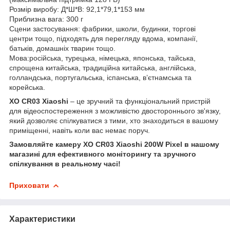
Розмір виробу: Д*Ш*В: 92,1*79,1*153 мм
Приблизна вага: 300 г
Сцени застосування: фабрики, школи, будинки, торгові
центри тощо, підходять для перегляду вдома, компанії,
батьків, домашніх тварин тощо.
Мова:російська, турецька, німецька, японська, тайська,
спрощена китайська, традиційна китайська, англійська,
голландська, португальська, іспанська, в’єтнамська та
корейська.
XO CR03 Xiaoshi
– це зручний та функціональний пристрій
для відеоспостереження з можливістю двостороннього зв'язку,
який дозволяє спілкуватися з тими, хто знаходиться в вашому
приміщенні, навіть коли вас немає поруч.
Замовляйте камеру XO CR03 Xiaoshi 200W Pixel в нашому
магазині для ефективного моніторингу та зручного
спілкування в реальному часі!
Приховати
Характеристики