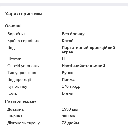
Характеристики
Основні
Виробник
Без бренду
Країна виробник
Китай
Вид
Портативний проекційний
екран
Штатив
Ні
Спосіб установки
Настінний/стельовий
Тип управління
Ручне
Вид проекції
Пряма
Кут огляду
170 град.
Колір
Білий
Розміри екрану
Довжина
1590 мм
Ширина
900 мм
Діагональ екрану
72 дюйм