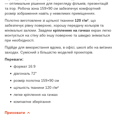
— оптимальне рішення для перегляду фільмів, презентацій
та ігор. Робоча зона 159×90 см забезпечує комфортний
розмір зображення навіть у невеликих приміщеннях.
Полотно виготовлене зі щільної тканини
120 г/м²
, що
забезпечує рівну поверхню, хорошу передачу кольорів та
мінімальні заломи. Завдяки
кріпленню на гачках
екран легко
монтується на стіну або іншу поверхню та швидко знімається
при необхідності.
Підійде для використання вдома, в офісі, школі або на виїзних
заходах. Сумісний з більшістю моделей проекторів.
Переваги:
формат 16:9
діагональ 72″
розмір полотна 159×90 см
щільність тканини 120 г/м²
легке кріплення на гачках
компактне зберігання
Приховати