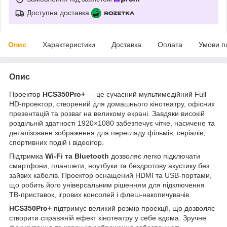
Доступна доставка
Опис
Характеристики
Доставка
Оплата
Умови п
Опис
Проектор
HCS350Pro+
— це сучасний мультимедійний Full
HD-проектор, створений для домашнього кінотеатру, офісних
презентацій та розваг на великому екрані. Завдяки високій
роздільній здатності 1920×1080 забезпечує чітке, насичене та
деталізоване зображення для перегляду фільмів, серіалів,
спортивних подій і відеоігор.
Підтримка
Wi-Fi та Bluetooth
дозволяє легко підключати
смартфони, планшети, ноутбуки та бездротову акустику без
зайвих кабелів. Проектор оснащений HDMI та USB-портами,
що робить його універсальним рішенням для підключення
ТВ-приставок, ігрових консолей і флеш-накопичувачів.
HCS350Pro+
підтримує великий розмір проекції, що дозволяє
створити справжній ефект кінотеатру у себе вдома. Зручне