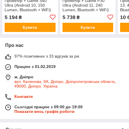
Проектор + Game S40
Проектор + Game P30
Прое
Ultra (Android 10, 150
Ultra (Android 11, 240
13, 
Lumen, Bluetooth + WiFi)
Lumen, Bluetooth + WiFi)
Blue
(1Gb+8Gb) Білий 54837
(1Gb+8Gb) Чорний 58337
Біли
5 194
5 738
10 
₴
₴
Купити
Купити
Про нас
97% позитивних з 33 відгуків за рік
Працює з 01.02.2019
м. Дніпро
вул. Калинова, 9А, Дніпро, Дніпропетровська область,
49000, Дніпро, Україна
Контакти
Сьогодні працює з 09:00 до 19:00
Показати весь графік роботи