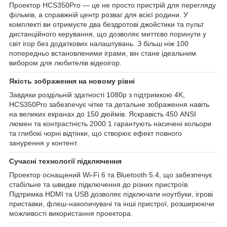
Проектор HCS350Pro — це не просто пристрій для перегляду
фільмів, а справжній центр розваг для всієї родини. У
комплекті ви отримуєте два бездротові джойстики та пульт
дистанційного керування, що дозволяє миттєво поринути у
світ ігор без додаткових налаштувань. З більш ніж 100
попередньо встановленими іграми, він стане ідеальним
вибором для любителів відеоігор.
Якість зображення на новому рівні
Завдяки роздільній здатності 1080p з підтримкою 4K,
HCS350Pro забезпечує чітке та детальне зображення навіть
на великих екранах до 150 дюймів. Яскравість 450 ANSI
люмен та контрастність 2000:1 гарантують насичені кольори
та глибокі чорні відтінки, що створює ефект повного
занурення у контент.
Сучасні технології підключення
Проектор оснащений Wi-Fi 6 та Bluetooth 5.4, що забезпечує
стабільне та швидке підключення до різних пристроїв.
Підтримка HDMI та USB дозволяє підключати ноутбуки, ігрові
приставки, флеш-накопичувачі та інші пристрої, розширюючи
можливості використання проектора.