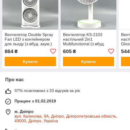
Вентилятор Double Spray
Вентилятор KS-2103
Вент
Fan LED з контейнером
настільний 2in1
наст
для льоду (з вбуд. акум.)
Multifunctional (з вбуд.
Glos
(37,5сm) Білий
акум.) (28,6сm) Білий
(з в
864
605
544
₴
₴
36с
Купити
Купити
Про нас
97% позитивних з 33 відгуків за рік
Працює з 01.02.2019
м. Дніпро
вул. Калинова, 9А, Дніпро, Дніпропетровська область,
49000, Дніпро, Україна