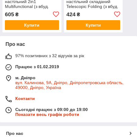
настільний 2in1
настільний складаний
Multifunctional (з вбуд.
Telescopic Folding (з вбуд.
акум.) (28,6сm) Білий
акум.) (від 30 до 38сm)
605
424
₴
₴
Зеленый
Купити
Купити
Про нас
97% позитивних з 32 відгуків за рік
Працює з 01.02.2019
м. Дніпро
вул. Калинова, 9А, Дніпро, Дніпропетровська область,
49000, Дніпро, Україна
Контакти
Сьогодні працює з 09:00 до 19:00
Показати весь графік роботи
Про нас