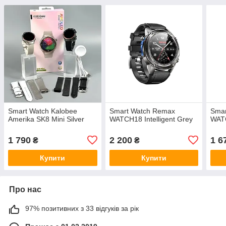
Smart Watch Kalobee
Smart Watch Remax
Smar
Amerika SK8 Mini Silver
WATCH18 Intelligent Grey
WATC
1 790
2 200
1 6
₴
₴
Купити
Купити
Про нас
97% позитивних з 33 відгуків за рік