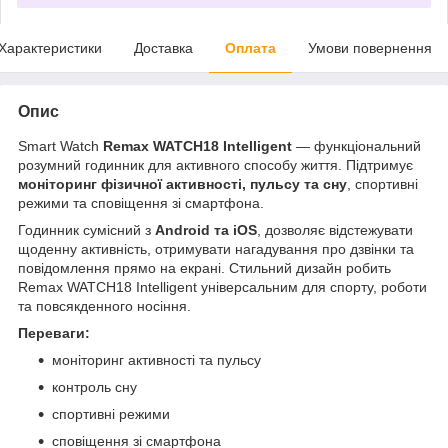
Характеристики
Доставка
Оплата
Умови повернення
Опис
Smart Watch
Remax WATCH18 Intelligent
— функціональний
розумний годинник для активного способу життя. Підтримує
моніторинг фізичної активності, пульсу та сну
, спортивні
режими та сповіщення зі смартфона.
Годинник сумісний з
Android та iOS
, дозволяє відстежувати
щоденну активність, отримувати нагадування про дзвінки та
повідомлення прямо на екрані. Стильний дизайн робить
Remax WATCH18 Intelligent універсальним для спорту, роботи
та повсякденного носіння.
Переваги:
моніторинг активності та пульсу
контроль сну
спортивні режими
сповіщення зі смартфона