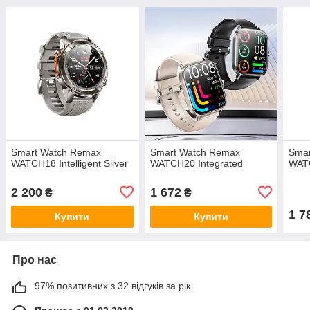
Smart Watch Remax
Smart Watch Remax
Smar
WATCH18 Intelligent Silver
WATCH20 Integrated
WATC
2 200
1 672
₴
₴
1 7
Купити
Купити
Про нас
97% позитивних з 32 відгуків за рік