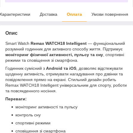
Характеристики
Доставка
Оплата
Умови повернення
Опис
Smart Watch
Remax WATCH18 Intelligent
— функціональний
розумний годинник для активного способу життя. Підтримує
моніторинг фізичної активності, пульсу та сну
, спортивні
режими та сповіщення зі смартфона.
Годинник сумісний з
Android та iOS
, дозволяє відстежувати
щоденну активність, отримувати нагадування про дзвінки та
повідомлення прямо на екрані. Стильний дизайн робить
Remax WATCH18 Intelligent універсальним для спорту, роботи
та повсякденного носіння.
Переваги:
моніторинг активності та пульсу
контроль сну
спортивні режими
сповіщення зі смартфона